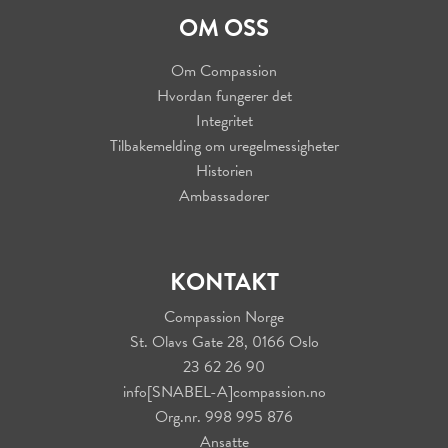
OM OSS
Om Compassion
Hvordan fungerer det
Integritet
Tilbakemelding om uregelmessigheter
Historien
Ambassadører
KONTAKT
Compassion Norge
St. Olavs Gate 28, 0166 Oslo
23 62 26 90
info[SNABEL-A]compassion.no
Org.nr. 998 995 876
Ansatte