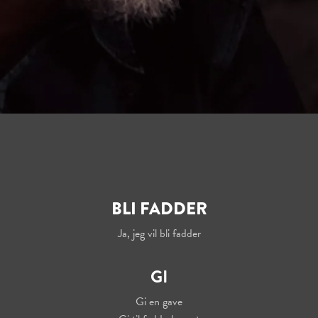
BLI FADDER
Ja, jeg vil bli fadder
GI
Gi en gave