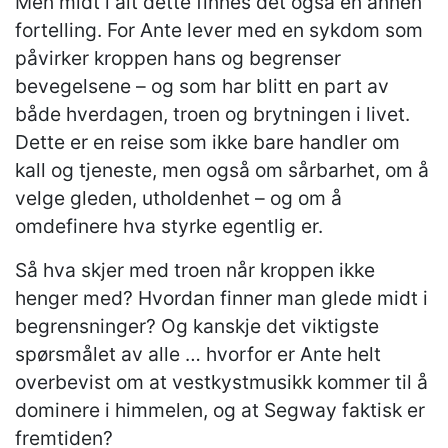
Men midt i alt dette finnes det også en annen
fortelling. For Ante lever med en sykdom som
påvirker kroppen hans og begrenser
bevegelsene – og som har blitt en part av
både hverdagen, troen og brytningen i livet.
Dette er en reise som ikke bare handler om
kall og tjeneste, men også om sårbarhet, om å
velge gleden, utholdenhet – og om å
omdefinere hva styrke egentlig er.
Så hva skjer med troen når kroppen ikke
henger med? Hvordan finner man glede midt i
begrensninger? Og kanskje det viktigste
spørsmålet av alle … hvorfor er Ante helt
overbevist om at vestkystmusikk kommer til å
dominere i himmelen, og at Segway faktisk er
fremtiden?