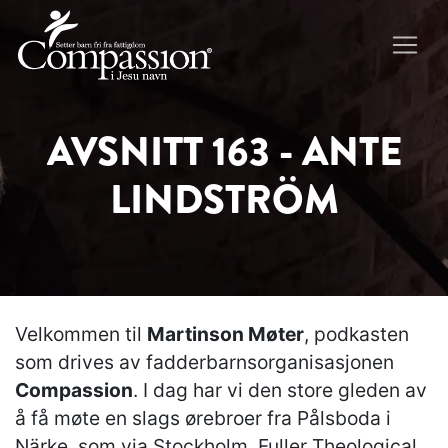
AVSNITT 163 - ANTE
LINDSTRÖM
Velkommen til
Martinson Møter
, podkasten
som drives av fadderbarnsorganisasjonen
Compassion
. I dag har vi den store gleden av
å få møte en slags ørebroer fra Pålsboda i
Närke, som via Stockholm, Fuller Theological